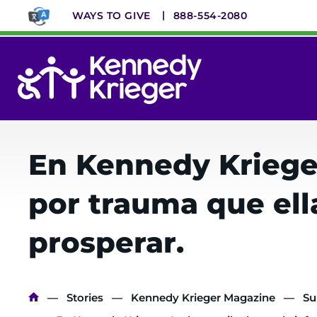
Skip
WAYS TO GIVE
888-554-2080
to
main
content
System
Menu
En Kennedy Kriege
por trauma que ell
prosperar.
Breadcrumb
Stories
Kennedy Krieger Magazine
Su