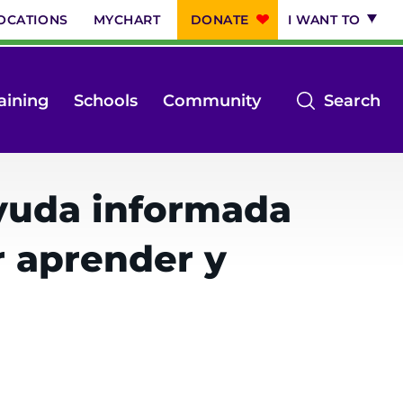
OCATIONS
MYCHART
DONATE
I WANT TO
op
aining
Schools
Community
Search
th
se
m
ayuda informada
r aprender y