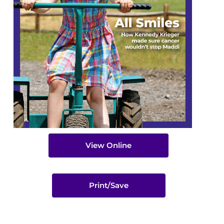
View Online
Print/Save